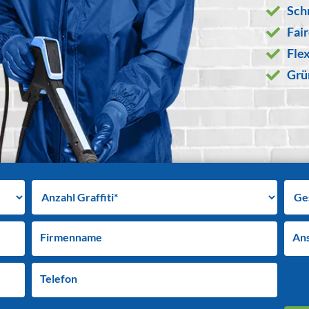
Sch
Fai
Flex
Grü
Firmenname
An
Telefon