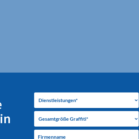
e
in
Firmenname