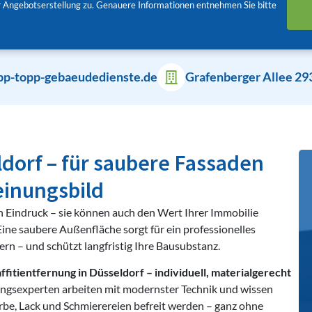
 Angebotserstellung zu. Genauere Informationen entnehmen Sie bitte
pp-topp-gebaeudedienste.de
Grafenberger Allee 29
ldorf – für saubere Fassaden
einungsbild
n Eindruck – sie können auch den Wert Ihrer Immobilie
 Eine saubere Außenfläche sorgt für ein professionelles
n – und schützt langfristig Ihre Bausubstanz.
ffitientfernung in Düsseldorf – individuell, materialgerecht
ngsexperten arbeiten mit modernster Technik und wissen
rbe, Lack und Schmierereien befreit werden – ganz ohne