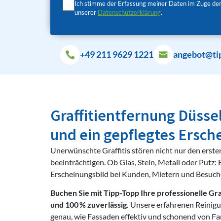
Ich stimme der Erfassung meiner Daten im Zuge der
unserer
Datenschutzerklärung
.
+49 211 9629 1221
angebot@ti
Graffitientfernung Düsse
und ein gepflegtes Ersch
Unerwünschte Graffitis stören nicht nur den erste
beeinträchtigen. Ob Glas, Stein, Metall oder Putz:
Erscheinungsbild bei Kunden, Mietern und Besucher
Buchen Sie mit Tipp-Topp Ihre professionelle Gra
und 100 % zuverlässig.
Unsere erfahrenen Reinigu
genau, wie Fassaden effektiv und schonend von Fa