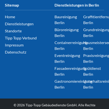
Sitemap
Dienstleistungen in Berlin
Home
Baureinigung
Graffitientfern
Berlin
Berlin
Dienstleistungen
Büroreinigung
Grundreinigun
Standorte
Berlin
Berlin
Tipp Topp Verbund
Containerreinigung
Hausmeisterser
Impressum
Berlin
Berlin
Datenschutz
Eventreinigung
Praxisreinigun
Berlin
Berlin
Fassadenreinigung
Spüldienst
Berlin
Berlin
Gastronomiereinigung
Unterhaltsrein
Berlin
Berlin
© 2026 Tipp-Topp Gebäudedienste GmbH. Alle Rechte