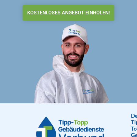
KOSTENLOSES ANGEBOT EINHOLEN!
De
Ti
To
Ge