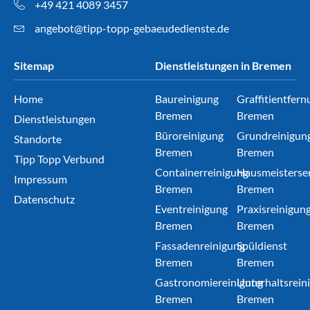
+49 421 4089 3457
angebot@tipp-topp-gebaeudedienste.de
Sitemap
Dienstleistungen in Bremen
Home
Baureinigung
Graffitientfern
Bremen
Bremen
Dienstleistungen
Büroreinigung
Grundreinigun
Standorte
Bremen
Bremen
Tipp Topp Verbund
Containerreinigung
Hausmeisterser
Impressum
Bremen
Bremen
Datenschutz
Eventreinigung
Praxisreinigun
Bremen
Bremen
Fassadenreinigung
Spüldienst
Bremen
Bremen
Gastronomiereinigung
Unterhaltsrein
Bremen
Bremen