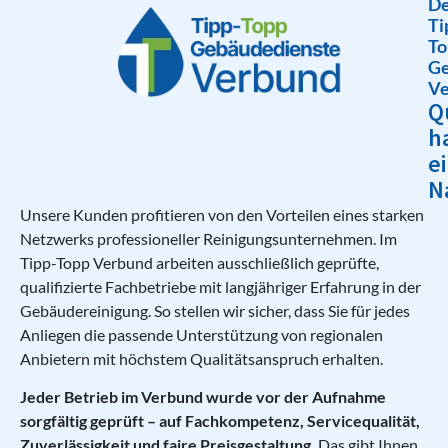
De
Ti
To
Ge
Ve
Q
h
e
N
Unsere Kunden profitieren von den Vorteilen eines starken
Netzwerks professioneller Reinigungsunternehmen. Im
Tipp-Topp Verbund arbeiten ausschließlich geprüfte,
qualifizierte Fachbetriebe mit langjähriger Erfahrung in der
Gebäudereinigung. So stellen wir sicher, dass Sie für jedes
Anliegen die passende Unterstützung von regionalen
Anbietern mit höchstem Qualitätsanspruch erhalten.
Jeder Betrieb im Verbund wurde vor der Aufnahme
sorgfältig geprüft – auf Fachkompetenz, Servicequalität,
Zuverlässigkeit und faire Preisgestaltung.
Das gibt Ihnen