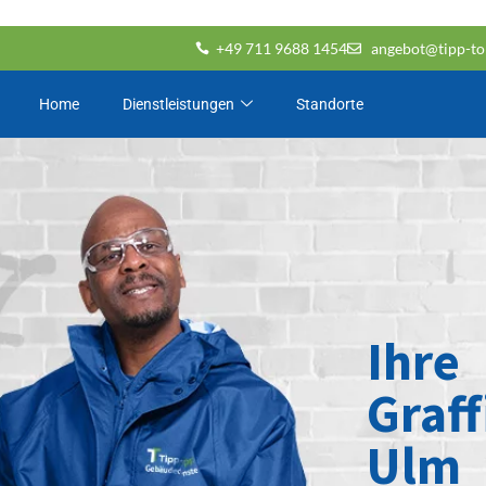
+49 711 9688 1454
angebot@tipp-to
Home
Dienstleistungen
Standorte
Ihre
Graff
Ulm