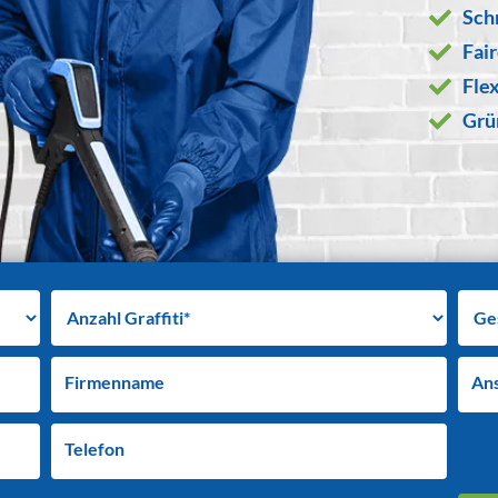
Sch
Fai
Flex
Grü
Firmenname
An
Telefon