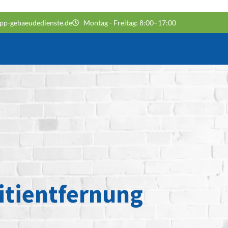
pp-gebaeudedienste.de
Montag - Freitag: 8:00–17:00
itientfernung