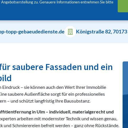
 Angebotserstellung zu. Genauere Informationen entnehmen Sie bitte
pp-topp-gebaeudedienste.de
Königstraße 82, 70173 
 für saubere Fassaden und ein
ild
n Eindruck – sie können auch den Wert Ihrer Immobilie
 Eine saubere Außenfläche sorgt für ein professionelles
n – und schützt langfristig Ihre Bausubstanz.
ffitientfernung in Ulm – individuell, materialgerecht und
xperten arbeiten mit modernster Technik und wissen genau,
ck und Schmierereien befreit werden – ganz ohne Rückstände.