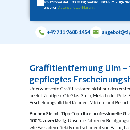
Ich stimme der Erfassung meiner Daten im Zuge der
unserer
Datenschutzerklärung
.
+49 711 9688 1454
angebot@ti
Graffitientfernung Ulm –
gepflegtes Erscheinungsb
Unerwünschte Graffitis stören nicht nur den erste
beeinträchtigen. Ob Glas, Stein, Metall oder Putz:
Erscheinungsbild bei Kunden, Mietern und Besucher
Buchen Sie mit Tipp-Topp Ihre professionelle Gra
100 % zuverlässig.
Unsere erfahrenen Reinigungse
wie Fassaden effektiv und schonend von Farbe, La