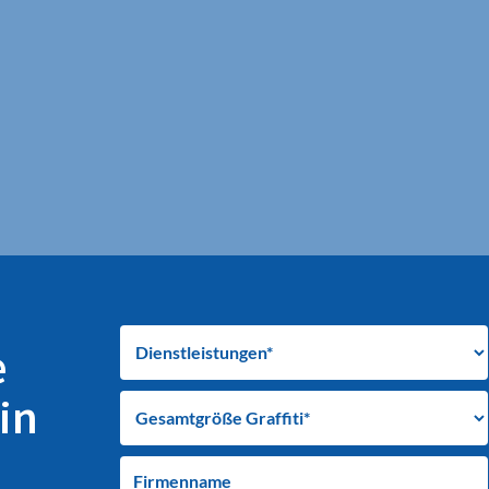
e
in
Firmenname